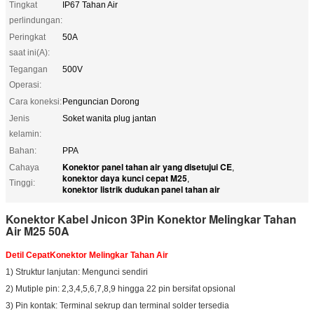
Tingkat
IP67 Tahan Air
perlindungan:
Peringkat
50A
saat ini(A):
Tegangan
500V
Operasi:
Cara koneksi:
Penguncian Dorong
Jenis
Soket wanita plug jantan
kelamin:
Bahan:
PPA
Konektor panel tahan air yang disetujui CE
Cahaya
,
konektor daya kunci cepat M25
,
Tinggi:
konektor listrik dudukan panel tahan air
Konektor Kabel Jnicon 3Pin Konektor Melingkar Tahan
Air M25 50A
Detil Cepat
Konektor Melingkar Tahan Air
1) Struktur lanjutan: Mengunci sendiri
2) Mutiple pin: 2,3,4,5,6,7,8,9 hingga 22 pin bersifat opsional
3) Pin kontak: Terminal sekrup dan terminal solder tersedia