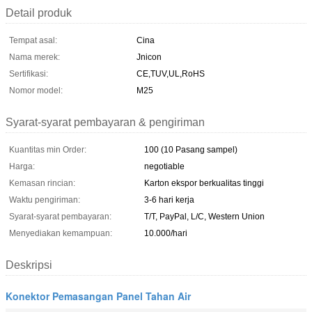
Detail produk
Tempat asal:
Cina
Nama merek:
Jnicon
Sertifikasi:
CE,TUV,UL,RoHS
Nomor model:
M25
Syarat-syarat pembayaran & pengiriman
Kuantitas min Order:
100 (10 Pasang sampel)
Harga:
negotiable
Kemasan rincian:
Karton ekspor berkualitas tinggi
Waktu pengiriman:
3-6 hari kerja
Syarat-syarat pembayaran:
T/T, PayPal, L/C, Western Union
Menyediakan kemampuan:
10.000/hari
Deskripsi
Konektor Pemasangan Panel Tahan Air