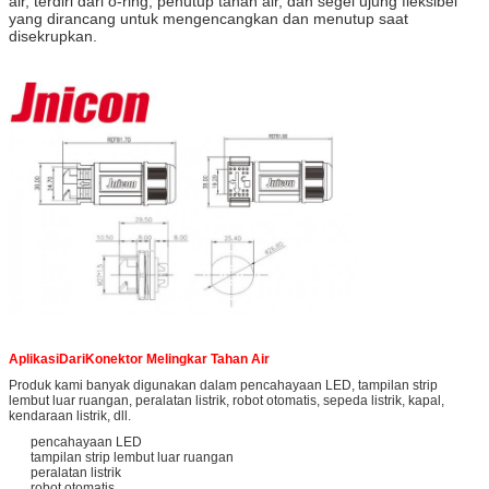
air, terdiri dari o-ring, penutup tahan air, dan segel ujung fleksibel
yang dirancang untuk mengencangkan dan menutup saat
disekrupkan.
Aplikasi
Dari
Konektor Melingkar Tahan Air
Produk kami banyak digunakan dalam pencahayaan LED, tampilan strip
lembut luar ruangan, peralatan listrik, robot otomatis, sepeda listrik, kapal,
kendaraan listrik, dll.
pencahayaan LED
tampilan strip lembut luar ruangan
peralatan listrik
robot otomatis