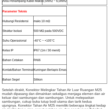
Area Penampang Kabel Maks
0,5mm2 ~ 6,0mm2
Parameter Teknis
Hubungi Resistensi
maks 10 mΩ
Struktur Isolasi
500 MΩ pada 500VDC
Suhu Operasional
-40°C ~ +105°C
Kelas IP
IP67 (1m / 30 menit)
Bahan Cetakan
PA66
Kontak/Bahan Terminal
Kuningan Berlapis Emas
Bahan Segel
Silikon
Setelah dirakit, Konektor Melingkar Tahan Air Luar Ruangan M25
mudah dipasang dan dimainkan sekaligus menjaga elemen dan air
keluar dari sambungan dan sambungan. Untuk melepaskan
sambungan, cukup buka tutup bodi utama dan tarik kedua
ujungnya. Konektor Tahan Air M25 memiliki beberapa tingkat kedap