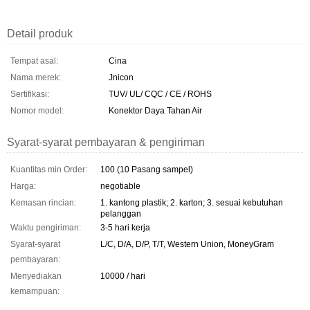
Detail produk
Tempat asal:
Cina
Nama merek:
Jnicon
Sertifikasi:
TUV/ UL/ CQC / CE / ROHS
Nomor model:
Konektor Daya Tahan Air
Syarat-syarat pembayaran & pengiriman
Kuantitas min Order:
100 (10 Pasang sampel)
Harga:
negotiable
Kemasan rincian:
1. kantong plastik; 2. karton; 3. sesuai kebutuhan
pelanggan
Waktu pengiriman:
3-5 hari kerja
Syarat-syarat
L/C, D/A, D/P, T/T, Western Union, MoneyGram
pembayaran:
Menyediakan
10000 / hari
kemampuan: