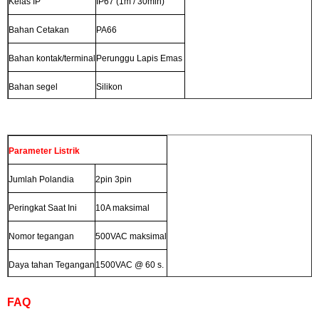
Kelas IP
IP67 (1m / 30min)
Bahan Cetakan
PA66
Bahan kontak/terminal
Perunggu Lapis Emas
Bahan segel
Silikon
Parameter Listrik
Jumlah Polandia
2pin 3pin
Peringkat Saat Ini
10A maksimal
Nomor tegangan
500VAC maksimal
Daya tahan Tegangan
1500VAC @ 60 s.
FAQ