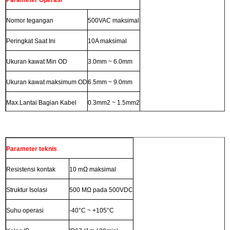
Nomor tegangan
500VAC maksimal
Peringkat Saat Ini
10A maksimal
Ukuran kawat Min OD
3.0mm ~ 6.0mm
Ukuran kawat maksimum OD
6.5mm ~ 9.0mm
Max.Lantai Bagian Kabel
0.3mm2 ~ 1.5mm2
Parameter teknis
Resistensi kontak
10 mΩ maksimal
Struktur Isolasi
500 MΩ pada 500VDC
Suhu operasi
-40°C ~ +105°C