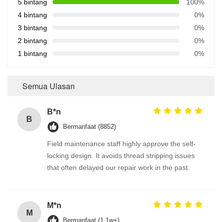
5 bintang
100%
4 bintang
0%
3 bintang
0%
2 bintang
0%
1 bintang
0%
Semua Ulasan
B*n
B
Bermanfaat (8852)
Field maintenance staff highly approve the self-
locking design. It avoids thread stripping issues
that often delayed our repair work in the past.
M*n
M
Bermanfaat (1.1w+)