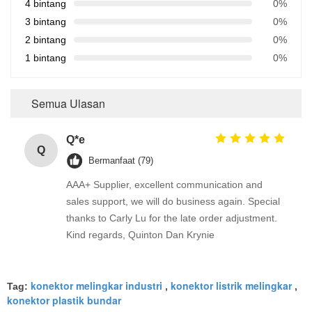
4 bintang
0%
3 bintang
0%
2 bintang
0%
1 bintang
0%
Semua Ulasan
Q*e
Q
Bermanfaat (79)
AAA+ Supplier, excellent communication and
sales support, we will do business again. Special
thanks to Carly Lu for the late order adjustment.
Kind regards, Quinton Dan Krynie
konektor melingkar industri
konektor listrik melingkar
Tag:
,
,
konektor plastik bundar