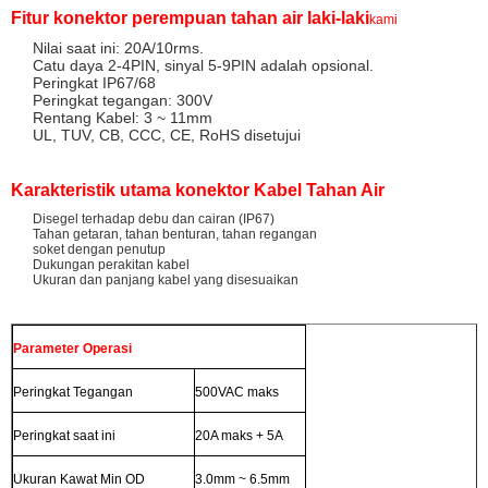
Fitur konektor perempuan tahan air laki-laki
kami
Nilai saat ini: 20A/10rms.
Catu daya 2-4PIN, sinyal 5-9PIN adalah opsional.
Peringkat IP67/68
Peringkat tegangan: 300V
Rentang Kabel: 3 ~ 11mm
UL, TUV, CB, CCC, CE, RoHS disetujui
Karakteristik utama konektor Kabel Tahan Air
Disegel terhadap debu dan cairan (IP67)
Tahan getaran, tahan benturan, tahan regangan
soket dengan penutup
Dukungan perakitan kabel
Ukuran dan panjang kabel yang disesuaikan
Parameter Operasi
Peringkat Tegangan
500VAC maks
Peringkat saat ini
20A maks + 5A
Ukuran Kawat Min OD
3.0mm ~ 6.5mm