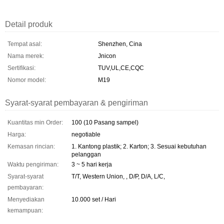
Detail produk
Tempat asal:
Shenzhen, Cina
Nama merek:
Jnicon
Sertifikasi:
TUV,UL,CE,CQC
Nomor model:
M19
Syarat-syarat pembayaran & pengiriman
Kuantitas min Order:
100 (10 Pasang sampel)
Harga:
negotiable
Kemasan rincian:
1. Kantong plastik; 2. Karton; 3. Sesuai kebutuhan
pelanggan
Waktu pengiriman:
3 ~ 5 hari kerja
Syarat-syarat
T/T, Western Union, , D/P, D/A, L/C,
pembayaran:
Menyediakan
10.000 set / Hari
kemampuan: