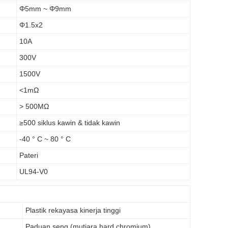
Φ5mm ~ Φ9mm
Φ1.5x2
10A
300V
1500V
<1mΩ
> 500MΩ
≥500 siklus kawin & tidak kawin
-40 ° C ~ 80 ° C
Pateri
UL94-V0
Plastik rekayasa kinerja tinggi
Paduan seng (mutiara hard chromium)