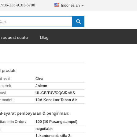
n:
86-136-9183-5798
Indonesian
 request suatu
Blog
l produk:
t asal:
Cina
merek:
Jnicon
kasi:
UL/CE/TUV/CQC/RoHS
 model:
10A Konektor Tahan Air
at-syarat pembayaran & pengiriman:
itas min Order:
100 (10 Pasang sampel)
:
negotiable
1. kantong plastik; 2.