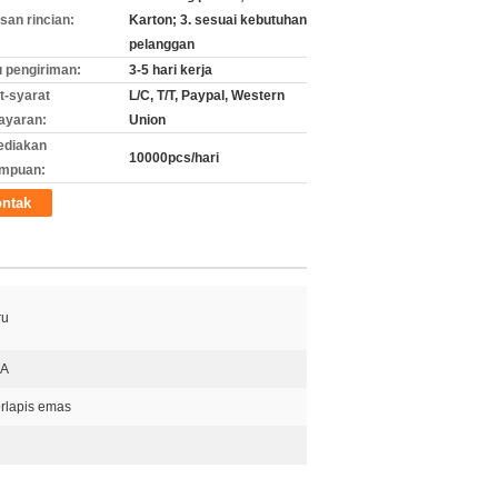
an rincian:
Karton; 3. sesuai kebutuhan
pelanggan
 pengiriman:
3-5 hari kerja
t-syarat
L/C, T/T, Paypal, Western
ayaran:
Union
ediakan
10000pcs/hari
mpuan:
ntak
ru
0A
rlapis emas