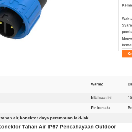
Kemas
Waktu
Syara
pemb
Meny
kema
Ko
Warna:
Bi
Nilai saat ini:
1
Pin kontak:
Be
tahan air
konektor daya perempuan laki-laki
,
Konektor Tahan Air IP67 Pencahayaan Outdoor